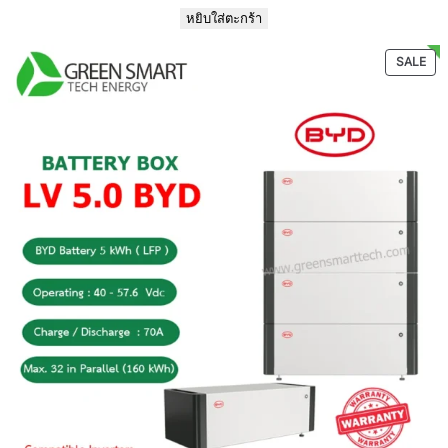
หยิบใส่ตะกร้า
PR
SALE
ON
SAL