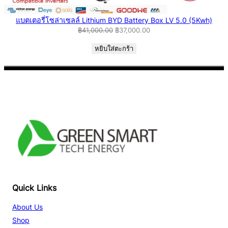
แบตเตอรี่โซล่าเซลล์ Lithium BYD Battery Box LV 5.0 (5Kwh)
Original
Current
฿
41,000.00
฿
37,000.00
price
price
หยิบใส่ตะกร้า
was:
is:
฿41,000.00.
฿37,000.00.
Facebook
YouTube
TikTok
Quick Links
About Us
Shop