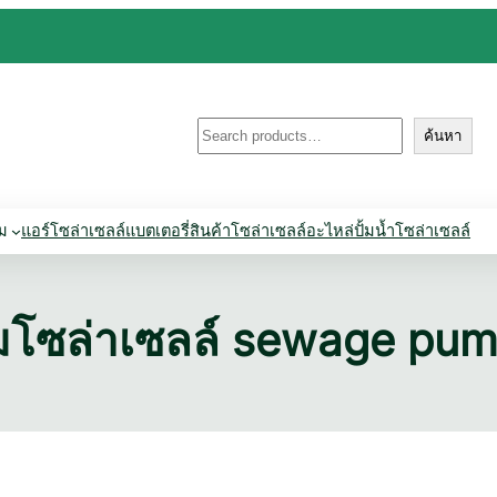
ค้นหา
ค้นหา
่ม
แอร์โซล่าเซลล์
แบตเตอรี่
สินค้าโซล่าเซลล์
อะไหล่ปั้มน้ำโซล่าเซลล์
จุ่มโซล่าเซลล์ sewage pu