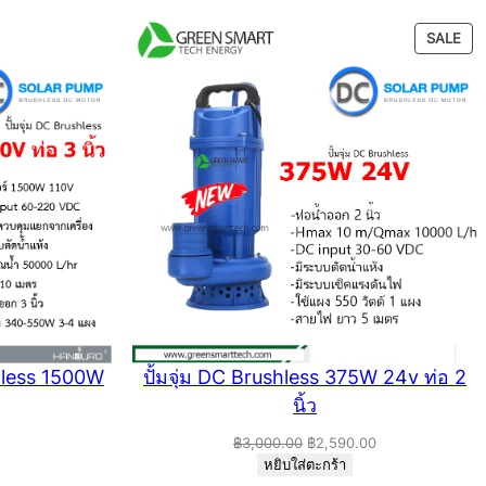
PR
SALE
ON
SAL
shless 1500W
ปั้มจุ่ม DC Brushless 375W 24v ท่อ 2
นิ้ว
Original
Current
฿
3,000.00
฿
2,590.00
price
price
หยิบใส่ตะกร้า
was:
is: