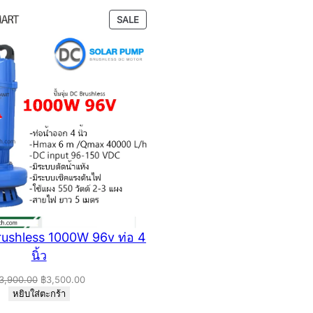
PRODUCT
SALE
ON
SALE
 Brushless 1000W 96v ท่อ 4
นิ้ว
Original
Current
3,900.00
฿
3,500.00
price
price
หยิบใส่ตะกร้า
was:
is: