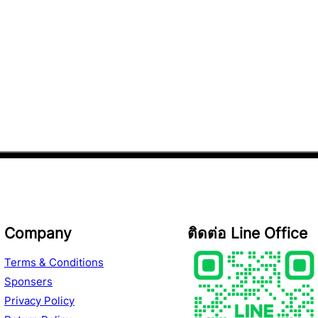
฿3,900.00.
฿3,500.00.
Company
ติดต่อ Line Office
Terms & Conditions
Sponsers
Privacy Policy