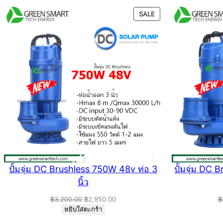
PRODUCT
SALE
ON
SALE
ปั้มจุ่ม DC Brushless 750W 48v ท่อ 3
ปั้มจุ่ม DC
นิ้ว
Original
Current
฿
3,200.00
฿
2,950.00
฿
price
price
หยิบใส่ตะกร้า
was:
is: