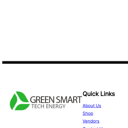
฿3,200.00.
฿2,950.00.
Quick Links
About Us
Shop
Facebook
YouTube
TikTok
Vendors