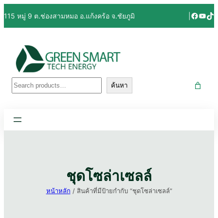
ข้าม
Facebo
YouT
Tik
115 หมู่ 9 ต.ช่องสามหมอ อ.แก้งคร้อ จ.ชัยภูมิ
|
ไป
ยัง
เนื้อหา
ค้นหา
ค้นหา
ชุดโซล่าเซลล์
หน้าหลัก
/ สินค้าที่มีป้ายกำกับ “ชุดโซล่าเซลล์”