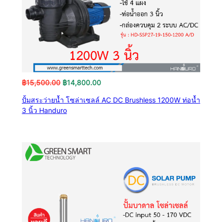
Original
Current
฿
15,500.00
฿
14,800.00
price
price
ปั้มสระว่ายน้ำ โซล่าเซลล์ AC DC Brushless 1200W ท่อน้ำ
was:
is:
3 นิ้ว Handuro
฿15,500.00.
฿14,800.00.