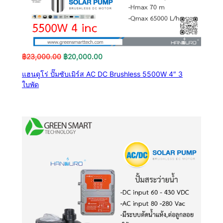
Original
Current
฿
23,000.00
฿
20,000.00
price
price
แฮนดูโร่ ปั๊มซับเมิร์ส AC DC Brushless 5500W 4″ 3
was:
is:
ใบพัด
฿23,000.00.
฿20,000.00.