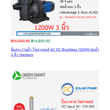
Original
Current
฿
15,500.00
฿
14,800.00
price
price
ปั้มสระว่ายน้ำ โซล่าเซลล์ AC DC Brushless 1200W ท่อน้ำ
was:
is:
3 นิ้ว Handuro
฿15,500.00.
฿14,800.00.