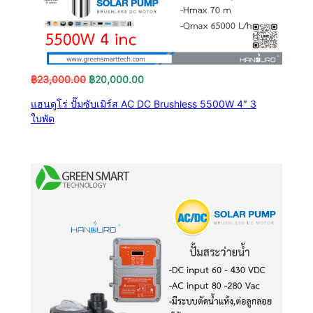
Original
Current
฿
23,000.00
฿
20,000.00
price
price
แฮนดูโร่ ปั๊มซับเมิร์ส AC DC Brushless 5500W 4″ 3
was:
is:
ใบพัด
฿23,000.00.
฿20,000.00.