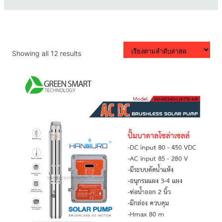
Sorted
Showing all 12 results
by
latest