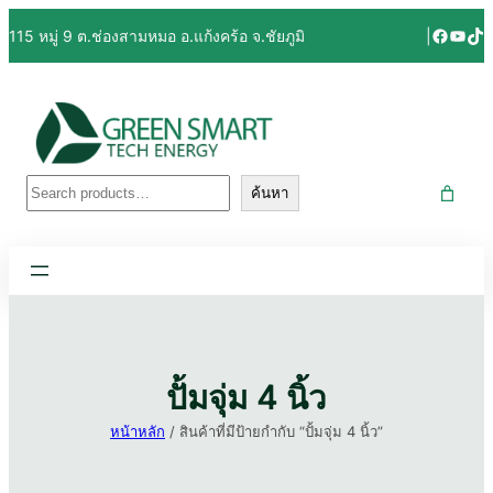
ข้าม
Facebo
YouT
Tik
115 หมู่ 9 ต.ช่องสามหมอ อ.แก้งคร้อ จ.ชัยภูมิ
|
ไป
ยัง
เนื้อหา
ค้นหา
ค้นหา
ปั้มจุ่ม 4 นิ้ว
หน้าหลัก
/ สินค้าที่มีป้ายกำกับ “ปั้มจุ่ม 4 นิ้ว”