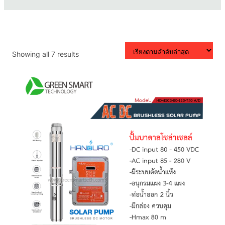
Sorted
Showing all 7 results
by
latest