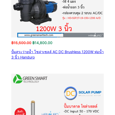
Original
Current
฿
15,500.00
฿
14,800.00
price
price
ปั้มสระว่ายน้ำ โซล่าเซลล์ AC DC Brushless 1200W ท่อน้ำ
was:
is:
3 นิ้ว Handuro
฿15,500.00.
฿14,800.00.