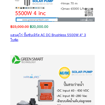
Original
Current
฿
23,000.00
฿
20,000.00
price
price
แฮนดูโร่ ปั๊มซับเมิร์ส AC DC Brushless 5500W 4″ 3
was:
is:
ใบพัด
฿23,000.00.
฿20,000.00.