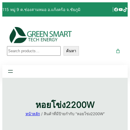
ข้าม
Facebo
YouT
Tik
115 หมู่ 9 ต.ช่องสามหมอ อ.แก้งคร้อ จ.ชัยภูมิ
|
ไป
ยัง
เนื้อหา
ค้นหา
ค้นหา
หอยโข่ง2200W
หน้าหลัก
/ สินค้าที่มีป้ายกำกับ “หอยโข่ง2200W”