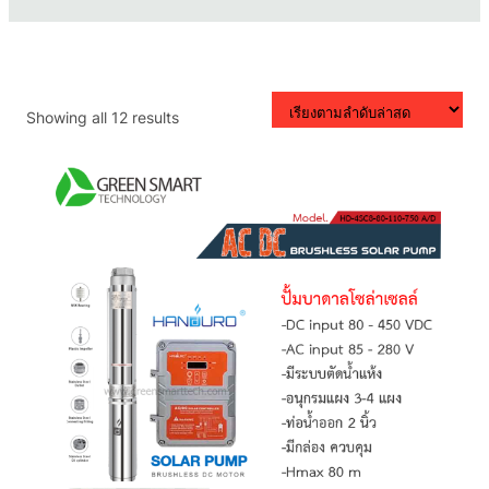
Sorted
Showing all 12 results
by
latest