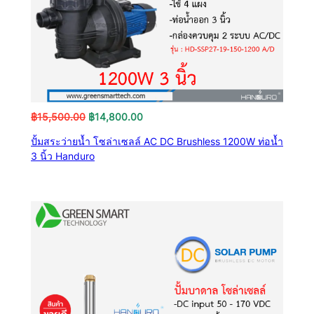
Original
Current
฿
15,500.00
฿
14,800.00
price
price
ปั้มสระว่ายน้ำ โซล่าเซลล์ AC DC Brushless 1200W ท่อน้ำ
was:
is:
3 นิ้ว Handuro
฿15,500.00.
฿14,800.00.