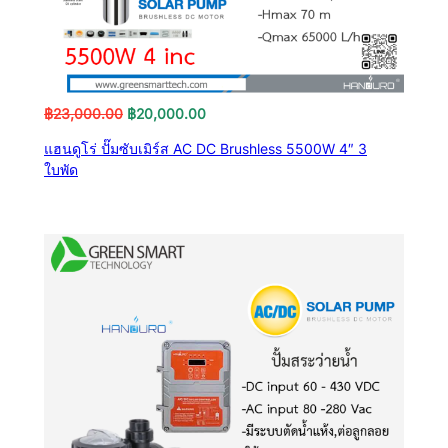
Original
Current
฿
23,000.00
฿
20,000.00
price
price
แฮนดูโร่ ปั๊มซับเมิร์ส AC DC Brushless 5500W 4″ 3
was:
is:
ใบพัด
฿23,000.00.
฿20,000.00.