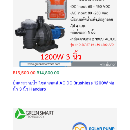
Original
Current
฿
15,500.00
฿
14,800.00
price
price
ปั้มสระว่ายน้ำ โซล่าเซลล์ AC DC Brushless 1200W ท่อ
was:
is:
น้ำ 3 นิ้ว Handuro
฿15,500.00.
฿14,800.00.