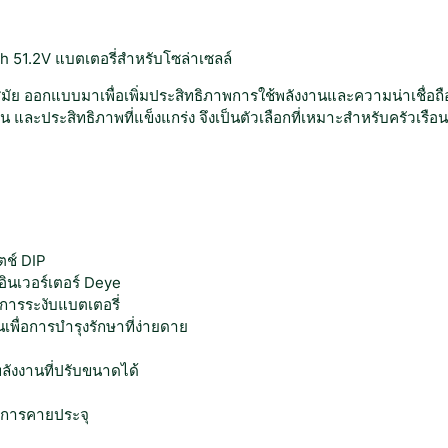
a
t
t
 51.2V แบตเตอรี่สำหรับโซล่าเซลล์
e
้ำสมัย ออกแบบมาเพื่อเพิ่มประสิทธิภาพการใช้พลังงานและความน่าเชื่อถื
r
และประสิทธิภาพที่แข็งแกร่ง จึงเป็นตัวเลือกที่เหมาะสำหรับครัวเรือนย
y
L
i
t
h
i
u
ตช์ DIP
m
ินเวอร์เตอร์ Deye
5
การระงับแบตเตอรี่
1
ื่อการบำรุงรักษาที่ง่ายดาย
.
2
ังงานที่ปรับขนาดได้
V
3
ละการคายประจุ
1