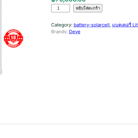
จำ
หยิบใส่ตะกร้า
น
ว
Category:
battery-solarcell
, 
แบตเตอรี่ Li
น
Brands:
Deye
แ
บ
ต
เ
ต
อ
รี่
โ
ซ
ล่
า
เ
ซ
ล
ล์
B