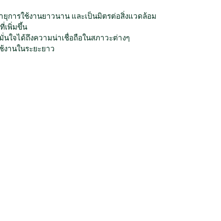
4
A
อายุการใช้งานยาวนาน และเป็นมิตรต่อสิ่งแวดล้อม
h
เพิ่มขึ้น
D
มั่นใจได้ถึงความน่าเชื่อถือในสภาวะต่างๆ
E
รใช้งานในระยะยาว
Y
E
S
E
-
F
1
6
ชิ้
น