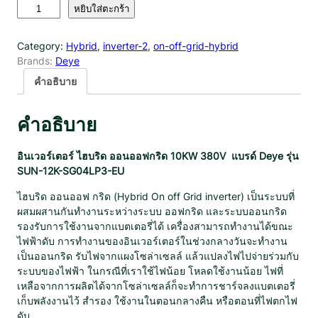
จำ
หยิบใส่ตะกร้า
น
ว
Category:
Hybrid
, 
inverter-2
, 
on-off-grid-hybrid
น
Brands:
Deye
อิ
น
คำอธิบาย
เ
ว
คำอธิบาย
อ
ร์
เ
อินเวอร์เตอร์ ไฮบริด ออนออฟกริด 10KW 380V แบรด์ Deye รุ่น
ต
SUN-12K-SG04LP3-EU
อ
ไฮบริด ออนออฟ กริด (Hybrid On off Grid inverter) เป็นระบบที่
ร์
ผสมผสานกันทำงานระหว่างระบบ ออฟกริด และระบบออนกริด
D
รองรับการใช้งานจากแบตเตอรี่ได้ เครื่องสามารถทำงานได้ขณะ
e
ไฟฟ้าดับ การทำงานของอินเวอร์เตอร์ในช่วงกลางวันจะทำงาน
y
เป็นออนกริด รับไฟจากแผงโซล่าเซลล์ แล้วแปลงไฟไปจ่ายร่วมกับ
e
ระบบของไฟฟ้า ในกรณีที่เราใช้ไฟน้อย โหลดใช้งานน้อย ไฟที่
H
เหลือจากการผลิตได้จากโซล่าเซลล์ก็จะทำการชาร์จลงแบตเตอรี่
y
เก็บพลังงานไว้ สำรอง ใช้งานในตอนกลางคืน หรือตอนที่ไฟตกไฟ
b
ดับ