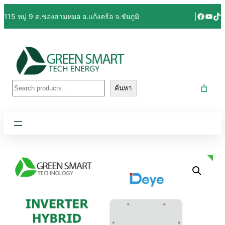
Facebo
YouT
Tik
115 หมู่ 9 ต.ช่องสามหมอ อ.แก้งคร้อ จ.ชัยภูมิ
|
ค้นหา
ค้นหา