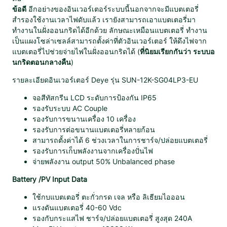
r
ข้อดี
อีกอย่างของอินเวอร์เตอร์ระบบนี้นอกจากจะมีแบตเตอรี่
i
สำรองใช้งานเวลาไฟดับแล้ว เรายังสามารถเอาแบตเตอรี่มา
d
ทำงานในฝั่งออนกริดได้อีกด้วย ลักษณะเหมือนแบตเตอรี่ ทำงาน
O
เป็นแผงโซล่าเซลล์สามารถตั้งค่าที่ตัวอินเวอร์เตอร์ ให้ดึงไฟจาก
N
แบตเตอรี่ไปช่วยจ่ายไฟในฝั่งออนกริดได้ (
ที่นิยมเรียกกันว่า ระบบอ
/
นกริดตอนกลางคืน
)
O
F
รายละเอียดอินเวอร์เตอร์ Deye รุ่น SUN-12K-SG04LP3-EU
F
G
จอสีทัสกรีน LCD ระดับการป้องกัน IP65
r
รองรับระบบ AC Couple
i
รองรับการขนานเครื่อง 10 เครื่อง
d
รองรับการต่อขนานแบตเตอรี่หลายก้อน
i
สามารถตั้งค่าได้ 6 ช่วงเวลาในการชาร์จ/ปล่อยแบตเตอรี่
n
รองรับการเก็บพลังงานจากเครื่องปั่นไฟ
v
จ่ายพลังงาน output 50% Unbalanced phase
e
Battery /PV Input Data
r
t
ใช้กบแบตเตอรี่ ตะกั่วกรด เจล หรือ ลิเธียมไอออน
e
แรงดันแบตเตอรี่ 40-60 Vdc
r
รองกับกระแสไฟ ชาร์จ/ปล่อยแบตเตอรี่ สูงสุด 240A
1