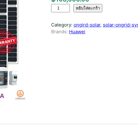
จำ
หยิบใส่ตะกร้า
น
ว
Category:
ongird-solar
, 
solar-ongrid-s
น
Brands:
Huawei
ชุ
ด
โ
ซ
ล่
า
เ
ซ
ล
ล์
อ
อ
น
ก
ริ
ด