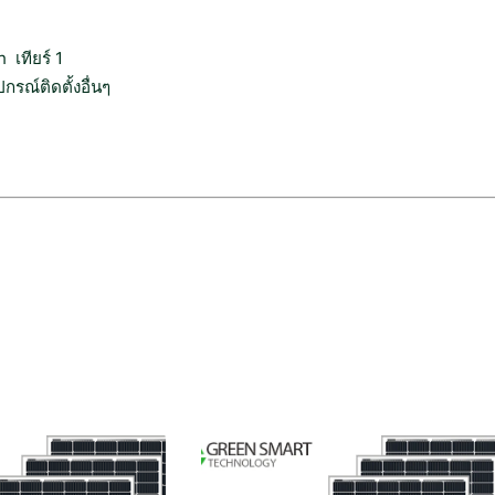
ฟ
ก
ล
เทียร์ 1
า
รณ์ติดตั้งอื่นๆ
ง
วั
น
1
5
0
0
บ
า
ท
ต่
อ
เ
ดื
อ
น
ชิ้