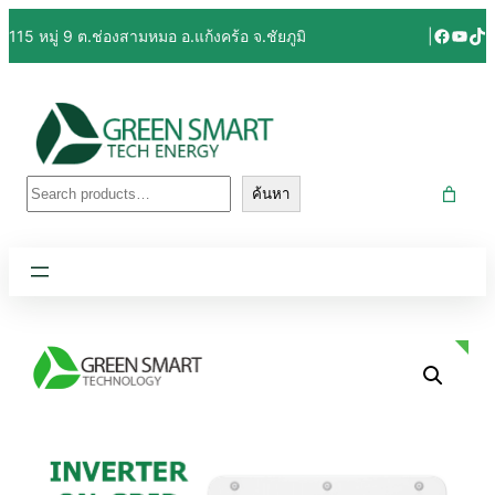
Facebo
YouT
Tik
115 หมู่ 9 ต.ช่องสามหมอ อ.แก้งคร้อ จ.ชัยภูมิ
|
ค้นหา
ค้นหา