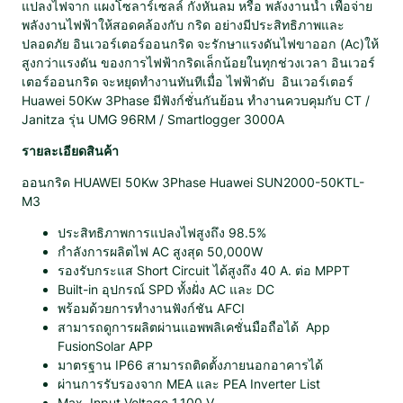
แปลงไฟจาก แผงโซลาร์เซลล์ กังหันลม หรือ พลังงานน้ำ เพื่อจ่าย
ด
พลังงานไฟฟ้าให้สอดคล้องกับ กริด อย่างมีประสิทธิภาพและ
I
ปลอดภัย อินเวอร์เตอร์ออนกริด จะรักษาแรงดันไฟขาออก (Ac)ให้
N
สูงกว่าแรงดัน ของการไฟฟ้ากริดเล็กน้อยในทุกช่วงเวลา อินเวอร์
V
เตอร์ออนกริด จะหยุดทำงานทันทีเมื่อ ไฟฟ้าดับ อินเวอร์เตอร์
E
Huawei 50Kw 3Phase มีฟังก์ชั่นกันย้อน ทำงานควบคุมกับ CT /
R
Janitza รุ่น UMG 96RM / Smartlogger 3000A
T
E
รายละเอียดสินค้า
R
H
ออนกริด HUAWEI 50Kw 3Phase Huawei SUN2000-50KTL-
U
M3
A
ประสิทธิภาพการแปลงไฟสูงถึง 98.5%
W
กำลังการผลิตไฟ AC สูงสุด 50,000W
E
รองรับกระแส Short Circuit ได้สูงถึง 40 A. ต่อ MPPT
I
Built-in อุปกรณ์ SPD ทั้งฝั่ง AC และ DC
5
พร้อมด้วยการทำงานฟังก์ชัน AFCI
0
สามารถดูการผลิตผ่านแอพพลิเคชั่นมือถือได้ App
K
FusionSolar APP
w
มาตรฐาน IP66 สามารถติดตั้งภายนอกอาคารได้
3
ผ่านการรับรองจาก MEA และ PEA Inverter List
P
Max. Input Voltage 1,100 V