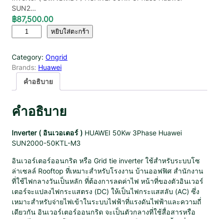
SUN2…
฿
87,500.00
จำ
หยิบใส่ตะกร้า
น
ว
Category:
Ongrid
น
Brands:
Huawei
อิ
น
คำอธิบาย
เ
ว
คำอธิบาย
อ
ร์
เ
Inverter ( อินเวอเตอร์ )
HUAWEI 50Kw 3Phase Huawei
ต
SUN2000-50KTL-M3
อ
อินเวอร์เตอร์ออนกริด หรือ Grid tie inverter ใช้สำหรับระบบโซ
ร์
ล่าเซลล์ Rooftop ที่เหมาะสำหรับโรงงาน บ้านออฟฟิศ สำนักงาน
อ
ที่ใช้ไฟกลางวันเป็นหลัก ที่ต้องการลดค่าไฟ หน้าที่ของตัวอินเวอร์
อ
เตอร์จะแปลงไฟกระแสตรง (DC) ให้เป็นไฟกระแสสลับ (AC) ซึ่ง
น
เหมาะสำหรับจ่ายไฟเข้าในระบบไฟฟ้าที่แรงดันไฟฟ้าและความถี่
ก
เดียวกัน อินเวอร์เตอร์ออนกริด จะเป็นตัวกลางที่ใช้สื่อสารหรือ
ริ