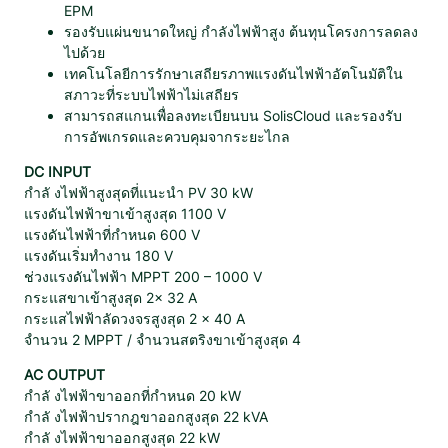
EPM
S
รองรับแผ่นขนาดใหญ่ กำลังไฟฟ้าสูง ต้นทุนโครงการลดลง
5
ไปด้วย
-
เทคโนโลยีการรักษาเสถียรภาพแรงดันไฟฟ้าอัตโนมัติใน
G
สภาวะที่ระบบไฟฟ้าไม่เสถียร
R
สามารถสแกนเพื่อลงทะเบียนบน SolisCloud และรองรับ
3
การอัพเกรดและควบคุมจากระยะไกล
P
2
DC INPUT
0
กำลั งไฟฟ้าสูงสุดที่แนะนำ PV 30 kW
K
แรงดันไฟฟ้าขาเข้าสูงสุด 1100 V
ชิ้
แรงดันไฟฟ้าที่กำหนด 600 V
น
แรงดันเริ่มทำงาน 180 V
ช่วงแรงดันไฟฟ้า MPPT 200 – 1000 V
กระแสขาเข้าสูงสุด 2× 32 A
กระแสไฟฟ้าลัดวงจรสูงสุด 2 × 40 A
จำนวน 2 MPPT / จำนวนสตริงขาเข้าสูงสุด 4
AC OUTPUT
กำลั งไฟฟ้าขาออกที่กำหนด 20 kW
กำลั งไฟฟ้าปรากฎขาออกสูงสุด 22 kVA
กำลั งไฟฟ้าขาออกสูงสุด 22 kW