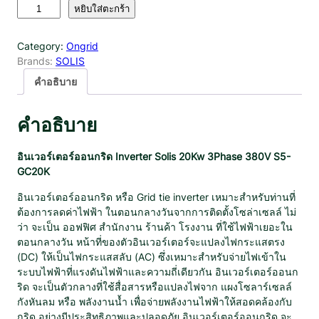
จำ
หยิบใส่ตะกร้า
น
ว
Category:
Ongrid
น
Brands:
SOLIS
อิ
น
คำอธิบาย
เ
ว
คำอธิบาย
อ
ร์
เ
อินเวอร์เตอร์ออนกริด Inverter Solis 20Kw 3Phase 380V S5-
ต
GC20K
อ
อินเวอร์เตอร์ออนกริด หรือ Grid tie inverter เหมาะสำหรับท่านที่
ร์
ต้องการลดค่าไฟฟ้า ในตอนกลางวันจากการติดตั้งโซล่าเซลล์ ไม่
อ
ว่า จะเป็น ออฟฟิศ สำนักงาน ร้านค้า โรงงาน ที่ใช้ไฟฟ้าเยอะใน
อ
ตอนกลางวัน หน้าที่ของตัวอินเวอร์เตอร์จะแปลงไฟกระแสตรง
น
(DC) ให้เป็นไฟกระแสสลับ (AC) ซึ่งเหมาะสำหรับจ่ายไฟเข้าใน
ก
ระบบไฟฟ้าที่แรงดันไฟฟ้าและความถี่เดียวกัน อินเวอร์เตอร์ออนก
ริ
ริด จะเป็นตัวกลางที่ใช้สื่อสารหรือแปลงไฟจาก แผงโซลาร์เซลล์
ด
กังหันลม หรือ พลังงานน้ำ เพื่อจ่ายพลังงานไฟฟ้าให้สอดคล้องกับ
I
กริด อย่างมีประสิทธิภาพและปลอดภัย อินเวอร์เตอร์ออนกริด จะ