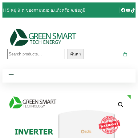
Facebo
YouT
Tik
115 หมู่ 9 ต.ช่องสามหมอ อ.แก้งคร้อ จ.ชัยภูมิ
|
ค้นหา
ค้นหา