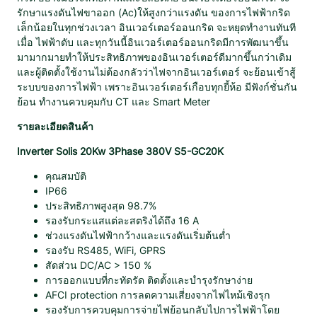
n
รักษาแรงดันไฟขาออก (Ac)ให้สูงกว่าแรงดัน ของการไฟฟ้ากริด
v
เล็กน้อยในทุกช่วงเวลา อินเวอร์เตอร์ออนกริด จะหยุดทำงานทันที
e
เมื่อ ไฟฟ้าดับ และทุกวันนี้อินเวอร์เตอร์ออนกริดมีการพัฒนาขึ้น
r
มามากมายทำให้ประสิทธิภาพของอินเวอร์เตอร์ดีมากขึ้นกว่าเดิม
t
และผู้ติดตั้งใช้งานไม่ต้องกลัวว่าไฟจากอินเวอร์เตอร์ จะย้อนเข้าสู้
e
ระบบของการไฟฟ้า เพราะอินเวอร์เตอร์เกือบทุกยี้ห้อ มีฟังก์ชั่นกัน
r
ย้อน ทำงานควบคุมกับ CT และ Smart Meter
S
o
รายละเอียดสินค้า
l
i
Inverter Solis 20Kw 3Phase 380V S5-GC20K
s
คุณสมบัติ
2
IP66
0
ประสิทธิภาพสูงสุด 98.7%
K
รองรับกระแสแต่ละสตริงได้ถึง 16 A
w
ช่วงแรงดันไฟฟ้ากว้างและแรงดันเริ่มต้นต่ำ
3
รองรับ RS485, WiFi, GPRS
P
สัดส่วน DC/AC > 150 %
h
การออกแบบที่กะทัดรัด ติดตั้งและบำรุงรักษาง่าย
a
AFCI protection การลดความเสี่ยงจากไฟไหม้เชิงรุก
s
รองรับการควบคุมการจ่ายไฟย้อนกลับไปการไฟฟ้าโดย
e