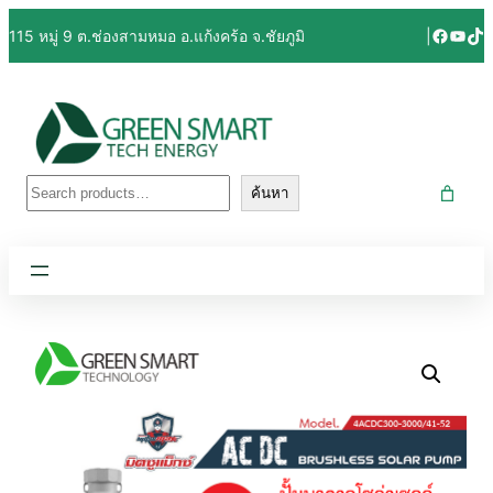
Facebo
YouT
Tik
115 หมู่ 9 ต.ช่องสามหมอ อ.แก้งคร้อ จ.ชัยภูมิ
|
ค้นหา
ค้นหา