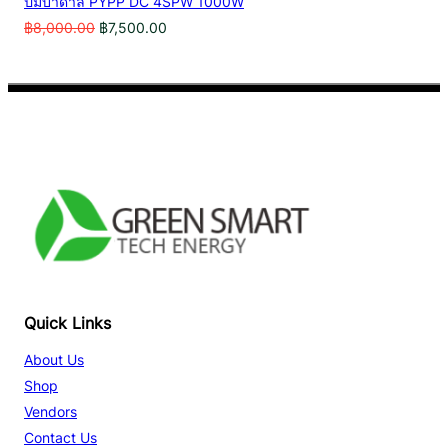
ปั้มบาดาล PYPP DC 4SPW 1000W
Original
Current
฿
8,000.00
฿
7,500.00
price
price
was:
is:
฿8,000.00.
฿7,500.00.
Facebook
YouTube
TikTok
Quick Links
About Us
Shop
Vendors
Contact Us