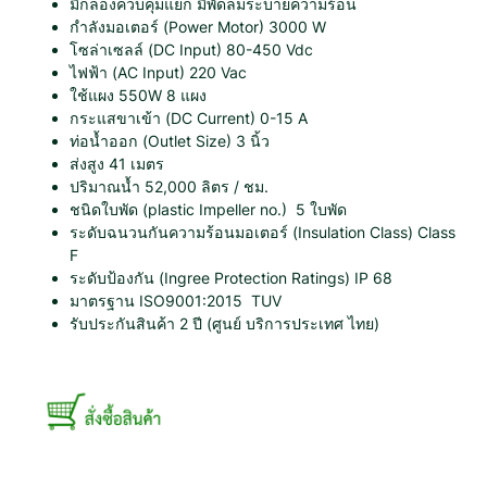
D
มีกล่องควบคุมแยก มีพัดลมระบายความร้อน
C
กำลังมอเตอร์ (Power Motor) 3000 W
B
โซล่าเซลล์ (DC Input) 80-450 Vdc
r
ไฟฟ้า (AC Input) 220 Vac
u
ใช้แผง 550W 8 แผง
s
กระแสขาเข้า (DC Current) 0-15 A
h
ท่อน้ำออก (Outlet Size) 3 นิ้ว
l
ส่งสูง 41 เมตร
e
ปริมาณน้ำ 52,000 ลิตร / ชม.
s
ชนิดใบพัด (plastic Impeller no.) 5 ใบพัด
s
ระดับฉนวนกันความร้อนมอเตอร์ (Insulation Class) Class
3
F
0
ระดับป้องกัน (Ingree Protection Ratings) IP 68
0
มาตรฐาน ISO9001:2015 TUV
0
รับประกันสินค้า 2 ปี (ศูนย์ บริการประเทศ ไทย)
W
3
"
5
ใ
บ
พั