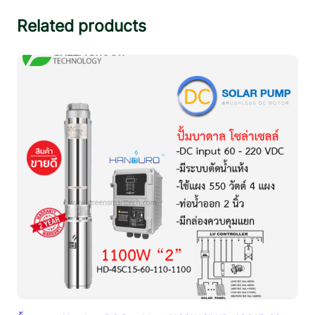
ด
Related products
ชิ้
น