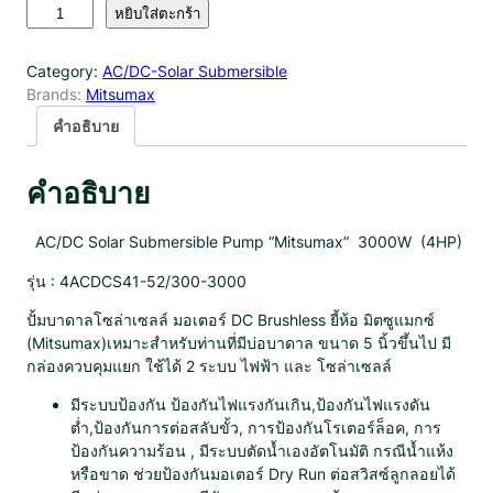
จำ
หยิบใส่ตะกร้า
น
ว
Category:
AC/DC-Solar Submersible
น
Brands:
Mitsumax
มิ
ต
คำอธิบาย
ซู
แ
คำอธิบาย
ม
ก
ซ์
AC/DC Solar Submersible Pump “Mitsumax” 3000W (4HP)
ปั๊
รุ่น : 4ACDCS41-52/300-3000
ม
ซั
ปั้มบาดาลโซล่าเซลล์ มอเตอร์ DC Brushless ยี้ห้อ มิตซูแมกซ์
บ
(Mitsumax)เหมาะสำหรับท่านที่มีบ่อบาดาล ขนาด 5 นิ้วขึ้นไป มี
เ
กล่องควบคุมแยก ใช้ได้ 2 ระบบ ไฟฟ้า และ โซล่าเซลล์
มิ
ร์
มีระบบป้องกัน ป้องกันไฟแรงกันเกิน,ป้องกันไฟแรงดัน
ส
ต่ำ,ป้องกันการต่อสลับขั้ว, การป้องกันโรเตอร์ล็อค, การ
A
ป้องกันความร้อน , มีระบบตัดน้ำเองอัตโนมัติ กรณีน้ำแห้ง
C
หรือขาด ช่วยป้องกันมอเตอร์ Dry Run ต่อสวิสซ์ลูกลอยได้