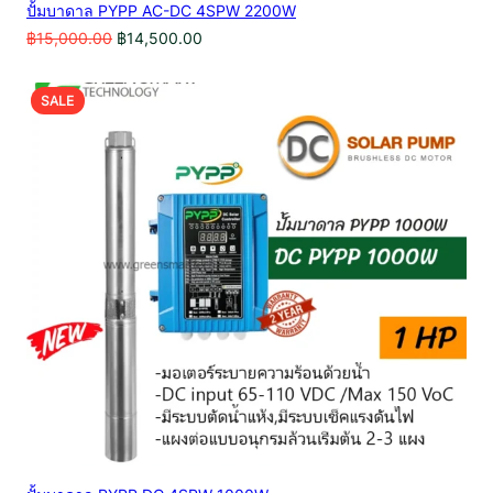
ปั้มบาดาล PYPP AC-DC 4SPW 2200W
Original
Current
฿
15,000.00
฿
14,500.00
price
price
was:
is:
฿15,000.00.
฿14,500.00.
PRODUCT
SALE
ON
SALE