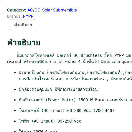
i
r
ว
g
r
Category:
AC/DC-Solar Submersible
น
i
e
Brands:
PYPP
ปั้
n
n
ม
คำอธิบาย
a
t
บ
l
p
า
คำอธิบาย
ด
p
r
า
r
i
ล
    ปั้มบาดาลโซล่าเซลล์ มอเตอร์ DC Brushless ยี้ห้อ PYPP มอเ
i
c
P
เหมาะสำหรับท่านที่มีบ่อบาดาล ขนาด 4 นิ้วขึ้นไป มีกล่องควบคุม
c
e
Y
e
i
มีระบบป้องกัน ป้องกันไฟแรงกันเกิน,ป้องกันไฟแรงดันต่ำ,ป้องก
P
w
s
การป้องกันโรเตอร์ล็อค, การป้องกันความร้อน , มีระบบตัดน้
P
a
:
A
มีกล่องควบคุมแยก มีพัดลมระบายความร้อน
C
s
฿
-
:
1
กำลังมอเตอร์ (Power Motor) 1500 W พิเศษ มอเตอร์ระบาย
D
฿
2
โซล่าเซลล์ (DC Input) 60-380 Vdc (VOC 440)
C
1
,
4
3
0
ไฟฟ้า (AC Input) 90-250 Vac
S
,
0
P
ใช้แผง 550W 4 แผง