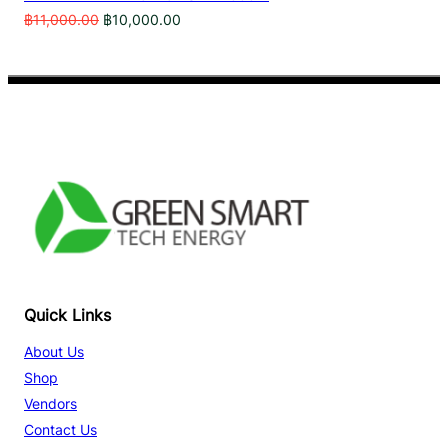
Original
Current
฿
11,000.00
฿
10,000.00
price
price
was:
is:
฿11,000.00.
฿10,000.00.
Facebook
YouTube
TikTok
Quick Links
About Us
Shop
Vendors
Contact Us