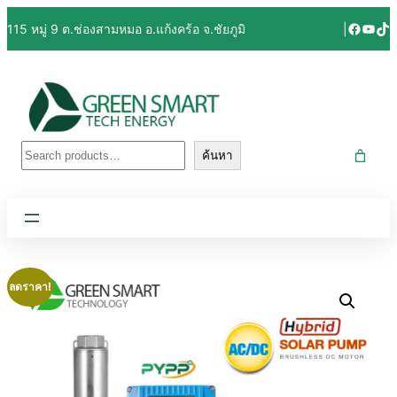
Facebo
YouT
Tik
115 หมู่ 9 ต.ช่องสามหมอ อ.แก้งคร้อ จ.ชัยภูมิ
|
ค้นหา
ค้นหา
ลดราคา!