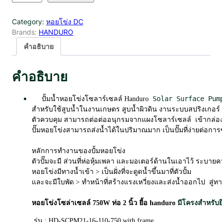
น
ว
Category:
หอยโข่ง DC
น
Brands:
HANDURO
ห
อ
คำอธิบาย
ย
โ
คำอธิบาย
ข่
ง
โ
     ปั้มน้ำหอยโข่งโซลาร์เซลล์ Handuro
ซ
สำหรับใช้สูบน้ำในงานเกษตร สูบน้ำผิวดิน 
ล่
ตัวควบคุม สามารถต่อต่ออนุกรมจากแผงโซลาร์เซลล์  เข้ากล่องคว
า
ปั๊มหอยโข่งสามารถส่งน้ำได้ในปริมาณมาก เป็นปั๊มที่ง่ายต่อการ
เ
ซ
หลักการทำงานของปั้มหอยโข่ง 

ล
ตัวปั๊มจะมี ส่วนที่ห่อหุ้มเพลา และมอเตอร์ด้านในเอาไว้ ระบายค
ล์
หอยโข่งมีทางน้ำเข้า > เป็นฝั่งที่จะดูดน้ำขึ้นมาที่ตัวปั้ม

D
C
B
หอยโข่งโซล่าเซลล์ 750W ท่อ 2 นิ้ว ยี้อ handuro 
มีโครงสำหรับย
r
 รุ่น : HD-SCPM21-16-110-750 with frame