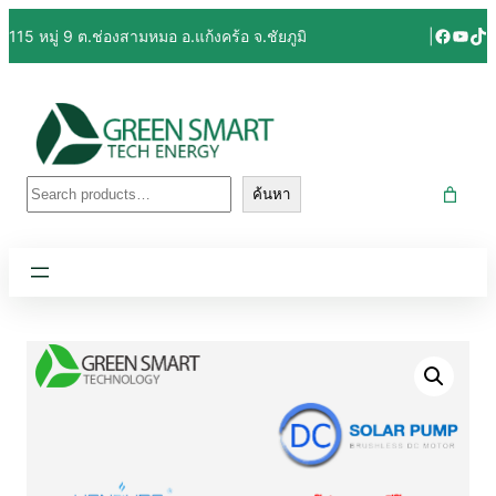
Facebo
YouT
Tik
115 หมู่ 9 ต.ช่องสามหมอ อ.แก้งคร้อ จ.ชัยภูมิ
|
ค้นหา
ค้นหา