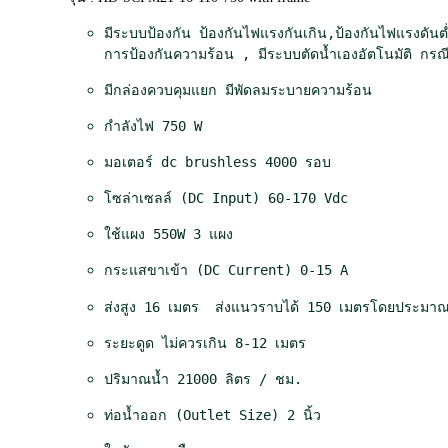
u
s
มีระบบป้องกัน ป้องกันไฟแรงกันเกิน,ป้องกันไฟแรงดันต่ำ
h
การป้องกันความร้อน , มีระบบตัดน้ำเองอัตโนมัติ กรณี
l
e
มีกล่องควบคุมแยก มีพัดลมระบายความร้อน
s
กำลังไฟ 750 W
s
แ
มอเตอร์ dc brushless 4000 รอบ
ฮ
น
โซล่าเซลล์ (DC Input) 60-170 Vdc
ดู
โ
ใช้แผง 550W 3 แผง
ร่
กระแสขาเข้า (DC Current) 0-15 A
7
5
ส่งสูง 16 เมตร  ส่งแนวราบได้ 150 เมตรโดยประมาณ แล้
0
W
ระยะดูด ไม่ควรเกิน 8-12 เมตร
ท่
อ
ปริมาณน้ำ 21000 ลิตร / ชม.
น้ำ
ท่อน้ำออก (Outlet Size) 2 นิ้ว
2
นิ้