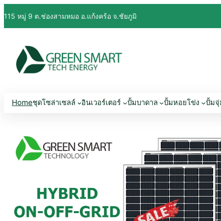
115 หมู่ 9 ต.ช่องสามหมอ อ.แก้งคร้อ จ.ชัยภูมิ
Home
ชุดโซล่าเซลล์
อินเวอร์เตอร์
ปั้มบาดาล
ปั้มหอยโข่ง
ปั้มจุ