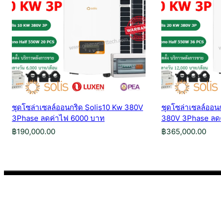
ชุดโซล่าเซลล์ออนกริด Solis10 Kw 380V
ชุดโซล่าเซลล์ออน
3Phase ลดค่าไฟ 6000 บาท
380V 3Phase ลด
฿
190,000.00
฿
365,000.00