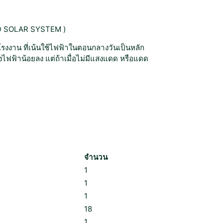
ID SOLAR SYSTEM )
โรงงาน ที่เน้นใช้ไฟฟ้าในตอนกลางวันเป็นหลัก
ึงไฟฟ้าน้อยลง แต่ถ้าเมื่อไม่มีแสงแดด หรือแดด
จำนวน
1
1
1
18
1