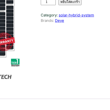
จำ
หยิบใส่ตะกร้า
น
ว
Category:
solar-hybrid-system
น
Brands:
Deye
ชุ
ด
โ
ซ
ล่
า
เ
ซ
ล
ล์
ไ
ฮ
บ
ริ
ด
D
e