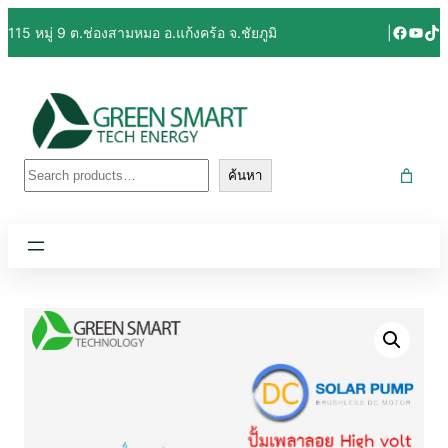
Facebo
YouT
Tik
115 หมู่ 9 ต.ช่องสามหมอ อ.แก้งคร้อ จ.ชัยภูมิ
|
ค้นหา
ค้นหา