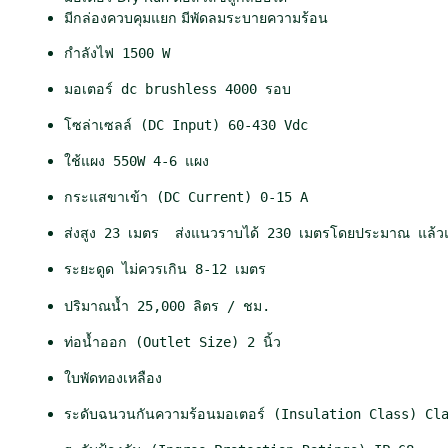
s
มีกล่องควบคุมแยก มีพัดลมระบายความร้อน
s
แ
กำลังไฟ 1500 W
ฮ
น
มอเตอร์ dc brushless 4000 รอบ
ดู
โซล่าเซลล์ (DC Input) 60-430 Vdc
โ
ร่
ใช้แผง 550W 4-6 แผง
1
5
กระแสขาเข้า (DC Current) 0-15 A
0
0
ส่งสูง 23 เมตร  ส่งแนวราบได้ 230 เมตรโดยประมาณ แล้วแต่พื
W
ระยะดูด ไม่ควรเกิน 8-12 เมตร
ท่
อ
ปริมาณน้ำ 25,000 ลิตร / ชม.
น้ำ
2
ท่อน้ำออก (Outlet Size) 2 นิ้ว
นิ้
ใบพัดทองเหลือง
ว
ชิ้
ระดับฉนวนกันความร้อนมอเตอร์ (Insulation Class) Cl
น