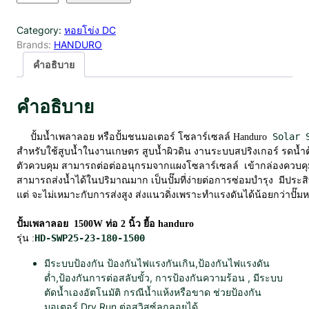
น
ว
Category:
หอยโข่ง DC
น
Brands:
HANDURO
ปั้
ม
คำอธิบาย
เ
พ
คำอธิบาย
ล
า
ล
     ปั้มน้ำเพลาลอย หรือปั้มชนมอเตอร์ โซลาร์เซลล์ Handuro
อ
สำหรับใช้สูบน้ำในงานเกษตร สูบน้ำผิวดิน 
ย
ตัวควบคุม สามารถต่อต่ออนุกรมจากแผงโซลาร์เซลล์  เข้ากล่องควบคุม ใ
D
สามารถส่งน้ำได้ในปริมาณมาก เป็นปั๊มที่ง่ายต่อการซ่อมบำรุง  มีประส
C
แต่ จะไม่เหมาะกับการส่งสูง ส่งแนวดิ่งเพราะทำแรงดันได้น้อยกว่าปั๊มห
B
r
ปั้มเพลาลอย  1500W ท่อ 2 นิ้ว ยี้อ handuro
u
รุ่น :
HD-SWP25-23-180-1500
s
มีระบบป้องกัน ป้องกันไฟแรงกันเกิน,ป้องกันไฟแรงดัน
h
ต่ำ,ป้องกันการต่อสลับขั้ว, การป้องกันความร้อน , มีระบบ
l
ตัดน้ำเองอัตโนมัติ กรณีน้ำแห้งหรือขาด ช่วยป้องกัน
e
มอเตอร์ Dry Run ต่อสวิสซ์ลูกลอยได้