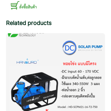
H
P
)
3
Related products
8
0
V
T
P
P
ชิ้
น