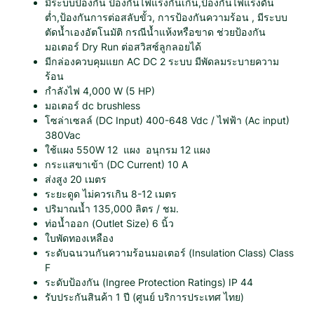
r
มีระบบป้องกัน ป้องกันไฟแรงกันเกิน,ป้องกันไฟแรงดัน
u
ต่ำ,ป้องกันการต่อสลับขั้ว, การป้องกันความร้อน , มีระบบ
s
ตัดน้ำเองอัตโนมัติ กรณีน้ำแห้งหรือขาด ช่วยป้องกัน
h
มอเตอร์ Dry Run ต่อสวิสซ์ลูกลอยได้
l
มีกล่องควบคุมแยก AC DC 2 ระบบ มีพัดลมระบายความ
e
ร้อน
s
กำลังไฟ 4,000 W (5 HP)
s
มอเตอร์ dc brushless
4
โซล่าเซลล์ (DC Input) 400-648 Vdc / ไฟฟ้า (Ac input)
,
380Vac
0
ใช้แผง 550W 12 แผง อนุกรม 12 แผง
0
กระแสขาเข้า (DC Current) 10 A
0
ส่งสูง 20 เมตร
W
ระยะดูด ไม่ควรเกิน 8-12 เมตร
ท่
ปริมาณน้ำ 135,000 ลิตร / ชม.
อ
ท่อน้ำออก (Outlet Size) 6 นิ้ว
น้ำ
ใบพัดทองเหลือง
6
ระดับฉนวนกันความร้อนมอเตอร์ (Insulation Class) Class
นิ้
F
ว
ระดับป้องกัน (Ingree Protection Ratings) IP 44
(
รับประกันสินค้า 1 ปี (ศูนย์ บริการประเทศ ไทย)
5