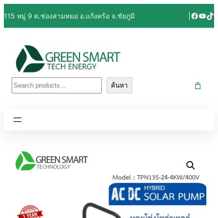
Facebo
YouT
Tik
115 หมู่ 9 ต.ช่องสามหมอ อ.แก้งคร้อ จ.ชัยภูมิ
|
ค้นหา
ค้นหา