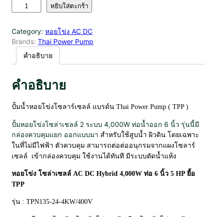
จำ
หยิบใส่ตะกร้า
น
ว
Category:
หอยโข่ง AC DC
น
Brands:
Thai Power Pump
ห
อ
คำอธิบาย
ย
โ
คำอธิบาย
ข่
ง
H
ปั้มน้ำหอยโข่งโซลาร์เซลล์ แบรด์น Thai Power Pump ( TPP )
y
ปั้มหอยโข่งโซล่าเชลล์ 2 ระบบ 4,000W ท่อน้ำออก 6 นิ้ว รุ่นนี้มี
b
กล่องควบคุมแยก ออกแบบมา
สำหรับใช้สูบน้ำ ผิวดิน
โดยเฉพาะ
r
ในที่ไม่มีไฟฟ้า
ตัวควบคุม สามารถต่อต่ออนุกรมจากแผงโซลาร์
i
เซลล์ เข้ากล่องควบคุม ใช้งานได้ทันที มีระบบตัดน้ำแห้ง
d
A
หอยโข่ง โซล่าเซลล์ AC DC Hybrid 4,000W ท่อ 6 นิ้ว 5 HP ยี้อ
C
TPP
D
C
รุ่น : TPN135-24-4KW/400V
B