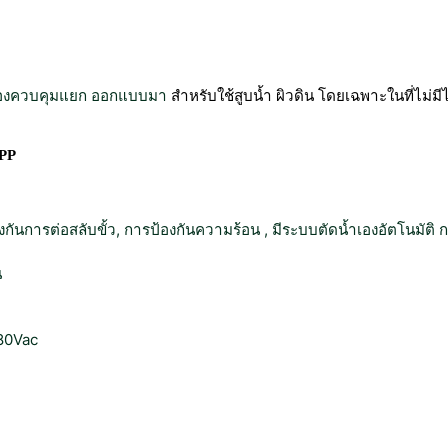
B
r
u
s
มีกล่องควบคุมแยก ออกแบบมา
สำหรับใช้สูบน้ำ ผิวดิน
โดยเฉพาะในที่ไม่มี
h
l
e
TPP
s
s
8
งกันการต่อสลับขั้ว, การป้องกันความร้อน , มีระบบตัดน้ำเองอัตโนมัติ
,
0
น
0
0
W
380Vac
ท่
อ
น้ำ
6
นิ้