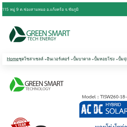
115 หมู่ 9 ต.ช่องสามหมอ อ.แก้งคร้อ จ.ชัยภูมิ
Home
ชุดโซล่าเซลล์
อินเวอร์เตอร์
ปั้มบาดาล
ปั้มหอยโข่ง
ปั้มจุ