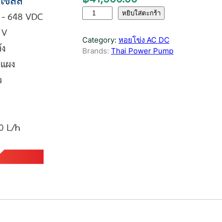
จำ
หยิบใส่ตะกร้า
น
ว
Category:
หอยโข่ง AC DC
น
Brands:
Thai Power Pump
ห
อ
ย
โ
ข่
ง
H
y
b
r
i
d
A
C
D
C