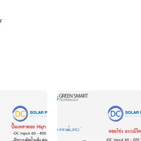
ว
(
1
 F
0
H
P
)
3
8
0
V
T
P
P
ชิ้
น